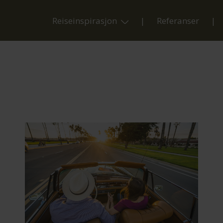
Reiseinspirasjon
Referanser