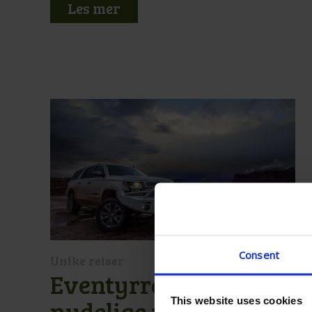
Les mer
Consent
Unike reiser
Eventyrreise i USAs
nydelige natur og
This website uses cookies