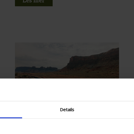
Details
Unike reiser
Luksuriøs reise fra
Rocky Mountains til