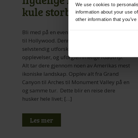
We use cookies to personalis
kule storbyer
information about your use of
other information that you’ve
Bli med på en eventyrreise fra Salt Lake City
til Hollywood. Denne turen kombinerer
selvstendig utforskning, unike guidede
opplevelser, og uforglemmelige roadtrip.
Alt tar dere gjennom noen av Amerikas mest
ikoniske landskap. Opplev alt fra Grand
Canyon til Arches til Monument Valley på en
og samme tur. Dette blir en reise dere
husker hele livet; […]
Les mer