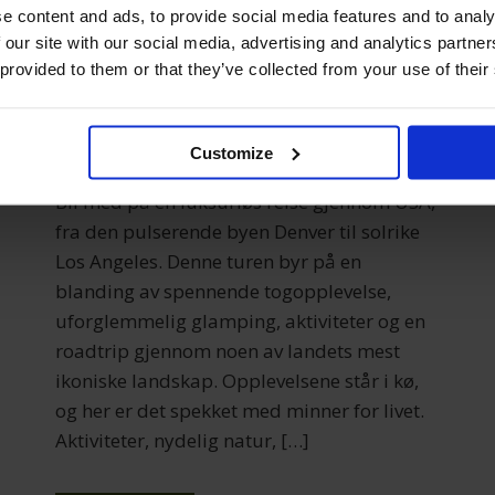
e content and ads, to provide social media features and to analy
Los Angeles:
 our site with our social media, advertising and analytics partn
Togeventyr,
 provided to them or that they’ve collected from your use of their
glamping og roadtrip
Customize
Bli med på en luksuriøs reise gjennom USA,
fra den pulserende byen Denver til solrike
Los Angeles. Denne turen byr på en
blanding av spennende togopplevelse,
uforglemmelig glamping, aktiviteter og en
roadtrip gjennom noen av landets mest
ikoniske landskap. Opplevelsene står i kø,
og her er det spekket med minner for livet.
Aktiviteter, nydelig natur, […]