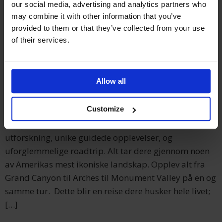
our social media, advertising and analytics partners who
may combine it with other information that you’ve
Unike reiser
provided to them or that they’ve collected from your use
Eventyrreise i USAs
of their services.
nydelige natur og kule
storbyer
Allow all
Customize
Bli med på en eventyrreise fra Salt Lake City til
Hollywood. Denne turen kombinerer selvstendig
utforskning, unike guidede opplevelser, og
uforglemmelige roadtrip. Alt tar dere gjennom noen
av Amerikas mest ikoniske landskap. Opplev alt fra
Grand Canyon til Arches til Monument Valley på en og
samme tur. Dette blir en reise dere husker hele livet;
[…]