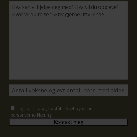
Jeg har lest og forstått Cowboyreisers
personvernerklæring
.