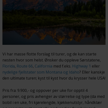
Vi har masse flotte forslag til turer, og de kan starte
nesten hvor som helst. Ønsker du oppleve Sørstatene,
Florida
,
Route 66
,
California
med f.eks.
Highway 1
eller
nydelige fjellstater som Montana og Idaho
? Eller kanskje
den ultimate turen; kyst til kyst hvor du krysser hele USA!
Pris fra: 9.900,- og oppover per uke for opptil 4
personer, og pris avhenger av størrelse og type (da med
bobil i en uke, fri kjørelengde, kjøkkenutstyr, håndklær