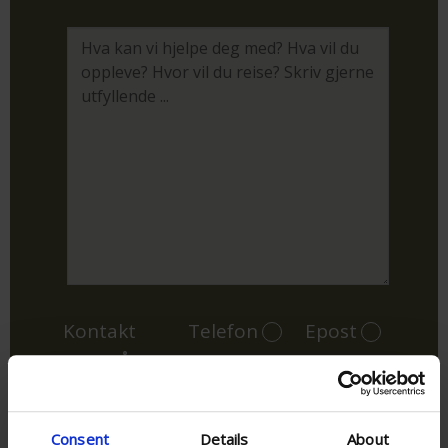
Kontakt
Telefon
Epost
meg på:
Jeg har lest og forstått Cowboyreisers
personvernerklæring
Consent
Details
About