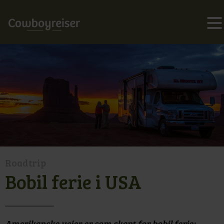
Roadtrip
Bobil ferie i USA
Amerikanske veier er som skapt for bobil ferie;