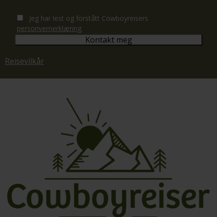
Jeg har lest og forstått Cowboyreisers
personvernerklæring
.
Reisevilkår