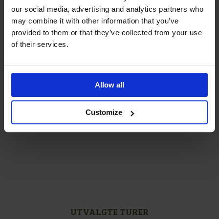
med alt annet over inkludert: fra 35.995,- per person
our social media, advertising and analytics partners who
may combine it with other information that you’ve
provided to them or that they’ve collected from your use
of their services.
Tips en venn eller kollega
Allow all
Customize
Facebook
Email
UTVALGTE TURER