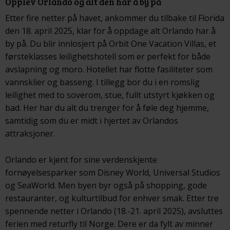
Opplev Orlando og alt den har å by på
Etter fire netter på havet, ankommer du tilbake til Florida
den 18. april 2025, klar for å oppdage alt Orlando har å
by på. Du blir innlosjert på Orbit One Vacation Villas, et
førsteklasses leilighetshotell som er perfekt for både
avslapning og moro. Hotellet har flotte fasiliteter som
vannsklier og basseng. I tillegg bor du i en romslig
leilighet med to soverom, stue, fullt utstyrt kjøkken og
bad. Her har du alt du trenger for å føle deg hjemme,
samtidig som du er midt i hjertet av Orlandos
attraksjoner.
Orlando er kjent for sine verdenskjente
fornøyelsesparker som Disney World, Universal Studios
og SeaWorld. Men byen byr også på shopping, gode
restauranter, og kulturtilbud for enhver smak. Etter tre
spennende netter i Orlando (18.-21. april 2025), avsluttes
ferien med returfly til Norge. Dere er da fylt av minner