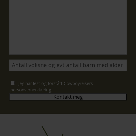
Jeg har lest og forstått Cowboyreisers
personvernerklæring
.