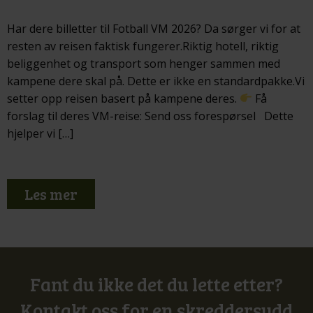
Har dere billetter til Fotball VM 2026? Da sørger vi for at
resten av reisen faktisk fungerer.Riktig hotell, riktig
beliggenhet og transport som henger sammen med
kampene dere skal på. Dette er ikke en standardpakke.Vi
setter opp reisen basert på kampene deres.
Få
forslag til deres VM-reise: Send oss forespørsel Dette
hjelper vi […]
Les mer
Fant du ikke det du lette etter?
Kontakt oss for en skreddersydd