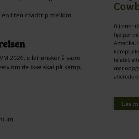
Cowb
 en liten roadtrip mellom
Billetter 
hjelper d
reisen
Amerika. 
kampbillet
l VM 2026, eller ønsker å være
leiebil, e
selv om de ikke skal på kamp.
mer oppgr
allerede o
Les m
emium