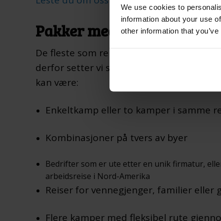
Leste du om oss på TV2.no?
We use cookies to personalis
information about your use of
Pakker med fly, hotell og k
other information that you’ve
De fleste som reiser til mesterskapet øn
derfor setter vi sammen komplette reiser 
kan være:
Enkeltkamp eller to kamper i samme r
Kombinasjoner på tvers av byer
Bedrifter som er ute etter en unik firmatur, e
arbeidsreise i Nord-Amerika
Reiser for vennegjenger, familier eller
Flere kamper med fleksibel rute gjen