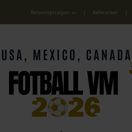
Reiseinspirasjon
Referanser