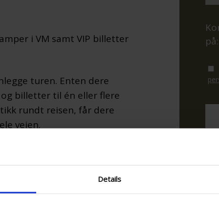
Ko
 kamper i VM samt VIP billetter
på:
anlegge turen. Enten dere
per
 billetter til én eller flere
tikk rundt reisen, får dere
ele veien.
uppespillet
Reisevi
 New York/New Jersey
Details
.06.2026