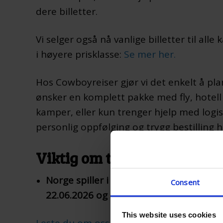
dere billetter.
Vi selger også nå vanlige billetter til alle
i høyere prisklasse:
Se mer her.
Hos Cowboyreiser gjør vi det enkelt å pl
ønsker en komplett pakke med fly, hotell og
kamper, eller kun trenger hjelp med logis
personlig oppfølging og trygg bestilling h
Viktig om trekningen til gr
Norge spiller i Boston 16.06.2026, så i
Consent
22.06.2026 og til slutt igjen i Boston 26
This website uses cookies