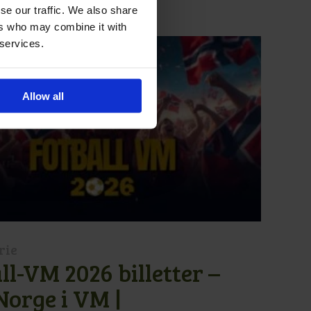
LIGNENDE TURER
se our traffic. We also share
ers who may combine it with
 services.
Allow all
rie
ll-VM 2026 billetter –
Norge i VM |