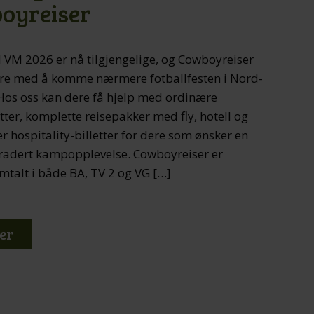
oyreiser
til VM 2026 er nå tilgjengelige, og Cowboyreiser
ere med å komme nærmere fotballfesten i Nord-
Hos oss kan dere få hjelp med ordinære
ter, komplette reisepakker med fly, hotell og
ller hospitality-billetter for dere som ønsker en
adert kampopplevelse. Cowboyreiser er
mtalt i både BA, TV 2 og VG […]
er