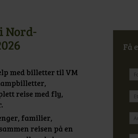
i Nord-
2026
Få e
lp med billetter til VM
kampbilletter,
plett reise med fly,
.
nger, familier,
e sammen reisen på en