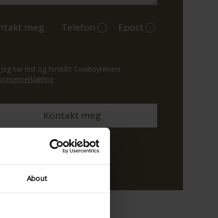
ntakt meg
Telefon
Epost
Jeg har lest og forstått Cowboyreisers
sonvernerklæring
lkår
About