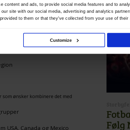
e content and ads, to provide social media features and to analy
 our site with our social media, advertising and analytics partn
ampbilletter
 provided to them or that they’ve collected from your use of their
sker en sømløs opplevelse og
der alt er inkludert. Dette
Customize
egion
ller som ønsker kombinere det med
Storbyfe
Fotba
 grupper
Følg 
nom USA, Canada og Mexico