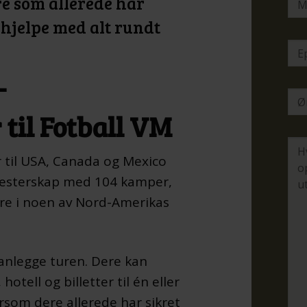
re som allerede har
å hjelpe med alt rundt
–
 til Fotball VM
 til USA, Canada og Mexico
 mesterskap med 104 kamper,
re i noen av Nord-Amerikas
lanlegge turen. Dere kan
otell og billetter til én eller
ersom dere allerede har sikret